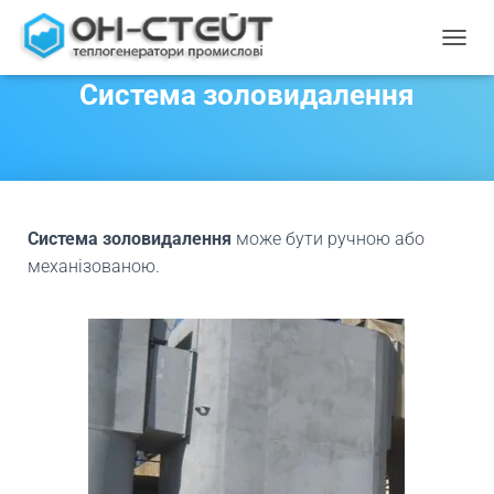
ПЕРЕ
Система золовидалення
Система золовидалення
може бути ручною або
механізованою.